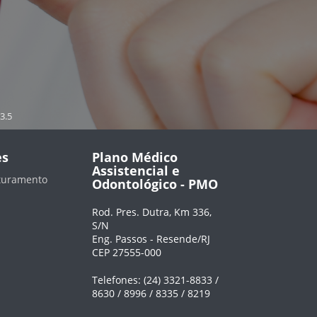
3.5
es
Plano Médico
Assistencial e
aturamento
Odontológico - PMO
Rod. Pres. Dutra, Km 336,
S/N
Eng. Passos - Resende/RJ
CEP 27555-000
Telefones: (24) 3321-8833 /
8630 / 8996 / 8335 / 8219