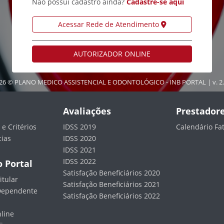
Não possui cadastro ainda?
Cadastre-se aqui
Acessar Rede de Atendimento
AUTORIZADOR ONLINE
26 © PLANO MEDICO ASSISTENCIAL E ODONTOLÓGICO - INB PORTAL | v. 2.
Avaliações
Prestador
e Critérios
IDSS 2019
Calendário F
cias
IDSS 2020
IDSS 2021
IDSS 2022
 Portal
Satisfação Beneficiários 2020
itular
Satisfação Beneficiários 2021
 Dependente
Satisfação Beneficiários 2022
line